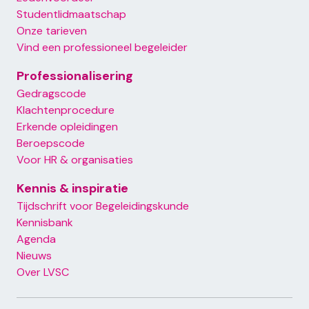
Footer primary menu
Studentlidmaatschap
Onze tarieven
Vind een professioneel begeleider
Professionalisering
Gedragscode
Klachtenprocedure
Footer secondair
Erkende opleidingen
Beroepscode
Voor HR & organisaties
Kennis & inspiratie
Tijdschrift voor Begeleidingskunde
Kennisbank
Footer tertiairy
Agenda
Nieuws
Over LVSC