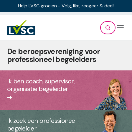
Overslaan en naar de inhoud gaan
Help LVSC groeien
- Volg, like, reageer & deel!
Hoof
De beroepsvereniging voor
professioneel begeleiders
Ik ben coach, supervisor,
organisatie begeleider
Ik zoek een professioneel
begeleider