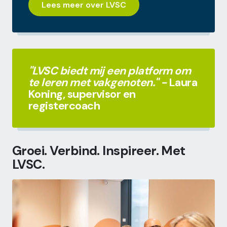
Lees meer over LVSC
"LVSC biedt mij een platform om
te leren met vakgenoten." -
Laura
Koning, supervisor en
registercoach
Groei. Verbind. Inspireer. Met
LVSC.