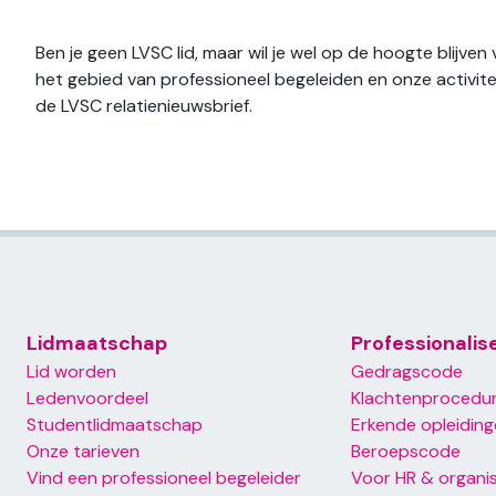
Ben je geen LVSC lid, maar wil je wel op de hoogte blijven
het gebied van professioneel begeleiden en onze activite
de LVSC relatienieuwsbrief.
Lidmaatschap
Professionalis
Lid worden
Gedragscode
Ledenvoordeel
Klachtenprocedu
Footer primary menu
Footer s
Studentlidmaatschap
Erkende opleidin
Onze tarieven
Beroepscode
Vind een professioneel begeleider
Voor HR & organis