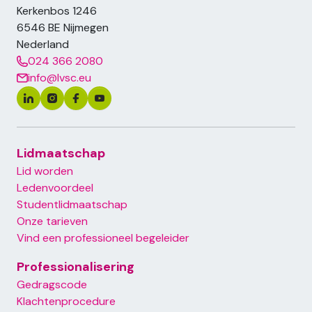
Kerkenbos 1246
6546 BE
Nijmegen
Nederland
024 366 2080
info@lvsc.eu
Lidmaatschap
Lid worden
Ledenvoordeel
Footer primary menu
Studentlidmaatschap
Onze tarieven
Vind een professioneel begeleider
Professionalisering
Gedragscode
Klachtenprocedure